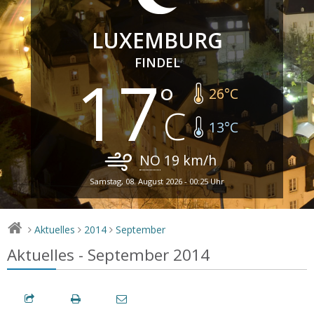
LUXEMBURG
FINDEL
17
26
°C
13
°C
NO
19
km/h
Samstag, 08. August 2026 - 00:25 Uhr
Aktuelles
2014
September
>
>
>
Aktuelles - September 2014