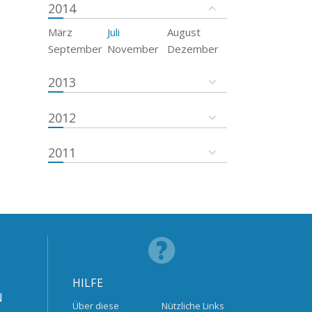
2014
März
Juli
August
September
November
Dezember
2013
2012
2011
HILFE
N
Über diese
Nützliche Links