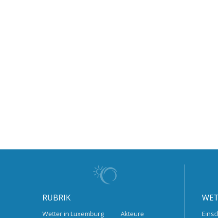
RUBRIK
WET
Wetter in Luxemburg
Akteure
Einsc