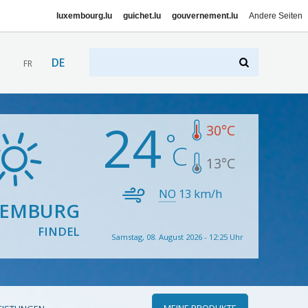
luxembourg.lu
guichet.lu
gouvernement.lu
Andere Seiten
DE
FR
24
30
°C
13
°C
NO
13
km/h
XEMBURG
FINDEL
Samstag, 08. August 2026 - 12:25 Uhr
MEINE PRODUKTE