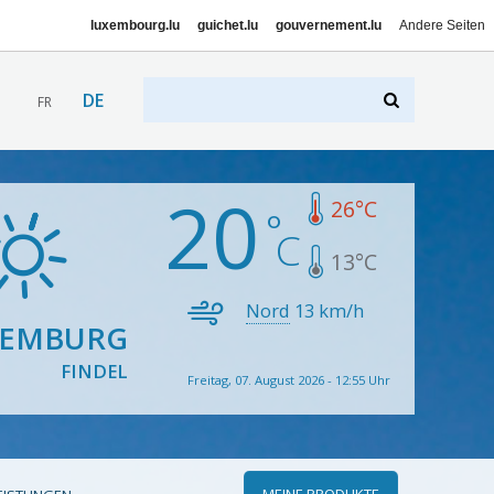
luxembourg.lu
guichet.lu
gouvernement.lu
Andere Seiten
DE
FR
20
26
°C
13
°C
Nord
13
km/h
XEMBURG
FINDEL
Freitag, 07. August 2026 - 12:55 Uhr
MEINE PRODUKTE