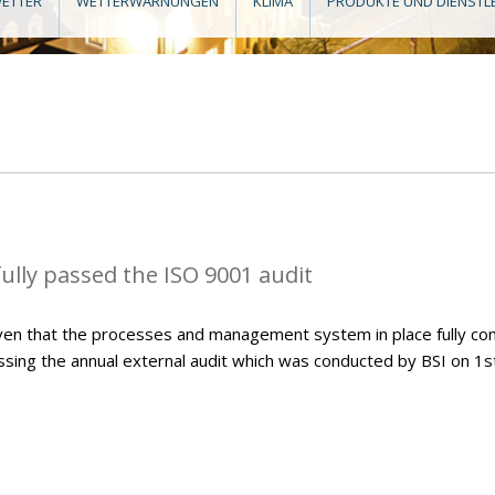
ETTER
WETTERWARNUNGEN
KLIMA
PRODUKTE UND DIENSTL
lly passed the ISO 9001 audit
ven that the processes and management system in place fully co
sing the annual external audit which was conducted by BSI on 1s