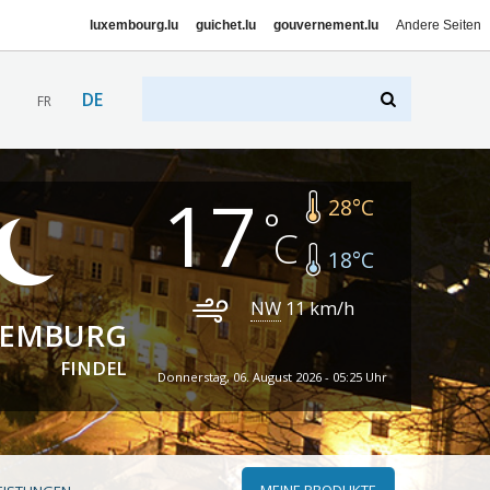
luxembourg.lu
guichet.lu
gouvernement.lu
Andere Seiten
DE
FR
17
28
°C
18
°C
NW
11
km/h
XEMBURG
FINDEL
Donnerstag, 06. August 2026 - 05:25 Uhr
MEINE PRODUKTE