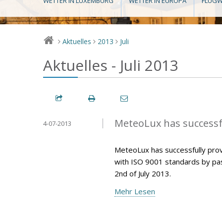
WETTER IN LUXEMBURG
WETTER IN EUROPA
FLUGW
Aktuelles
2013
Juli
>
>
>
Aktuelles - Juli 2013
MeteoLux has successfu
4-07-2013
MeteoLux has successfully pro
with ISO 9001 standards by pas
2nd of July 2013.
Mehr Lesen