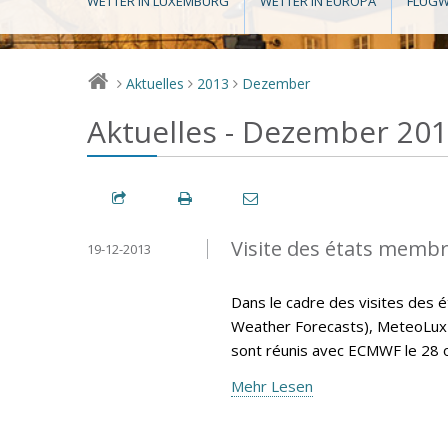
WETTER IN LUXEMBURG
WETTER IN EUROPA
FLUGW
Aktuelles
2013
Dezember
>
>
>
Aktuelles - Dezember 20
Visite des états memb
19-12-2013
Dans le cadre des visites de
Weather Forecasts), MeteoLux 
sont réunis avec ECMWF le 28 
Mehr Lesen