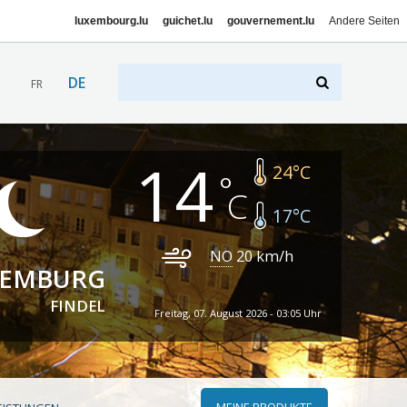
luxembourg.lu
guichet.lu
gouvernement.lu
Andere Seiten
DE
FR
14
24
°C
17
°C
NO
20
km/h
XEMBURG
FINDEL
Freitag, 07. August 2026 - 03:05 Uhr
MEINE PRODUKTE