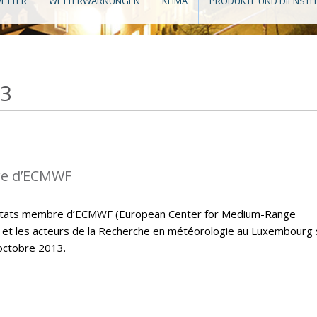
ETTER
WETTERWARNUNGEN
KLIMA
PRODUKTE UND DIENSTL
13
re d’ECMWF
s états membre d’ECMWF (European Center for Medium-Range
et les acteurs de la Recherche en météorologie au Luxembourg
octobre 2013.