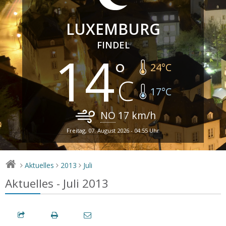
LUXEMBURG
FINDEL
14
24
°C
17
°C
NO
17
km/h
Freitag, 07. August 2026 - 04:55 Uhr
Aktuelles
2013
Juli
>
>
>
Aktuelles - Juli 2013