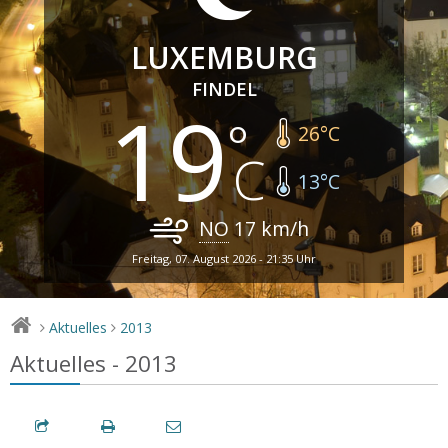
LUXEMBURG
FINDEL
19
26
°C
13
°C
NO
17
km/h
Freitag, 07. August 2026 - 21:35 Uhr
Aktuelles
2013
>
>
Aktuelles - 2013