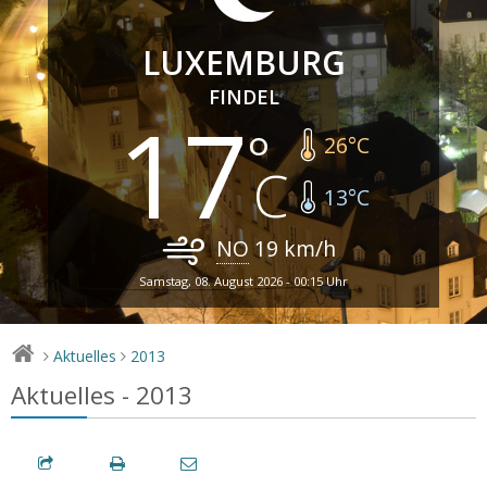
LUXEMBURG
FINDEL
17
26
°C
13
°C
NO
19
km/h
Samstag, 08. August 2026 - 00:15 Uhr
Aktuelles
2013
>
>
Aktuelles - 2013