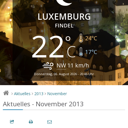
LUXEMBURG
FINDEL
22
24
°C
17
°C
NW
11
km/h
Donnerstag, 06. August 2026 - 20:46 Uhr
Aktuelles
2013
November
>
>
>
Aktuelles - November 2013