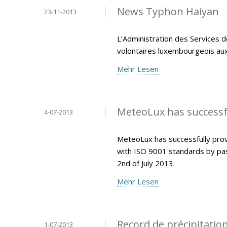
News Typhon Haiyan
23-11-2013
L’Administration des Services d
volontaires luxembourgeois aux P
Mehr Lesen
MeteoLux has successfu
4-07-2013
MeteoLux has successfully pro
with ISO 9001 standards by pas
2nd of July 2013.
Mehr Lesen
Record de précipitatio
1-07-2013