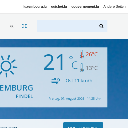
luxembourg.lu
guichet.lu
gouvernement.lu
Andere Seiten
DE
FR
21
26
°C
13
°C
Ost
11
km/h
XEMBURG
FINDEL
Freitag, 07. August 2026 - 14:25 Uhr
MEINE PRODUKTE