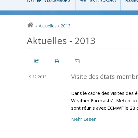
WETTER IN LUXEMBURG
WETTER IN EUROPA
FLUGW
Aktuelles
2013
>
>
Aktuelles - 2013
Visite des états memb
19-12-2013
Dans le cadre des visites de
Weather Forecasts), MeteoLux 
sont réunis avec ECMWF le 28 
Mehr Lesen