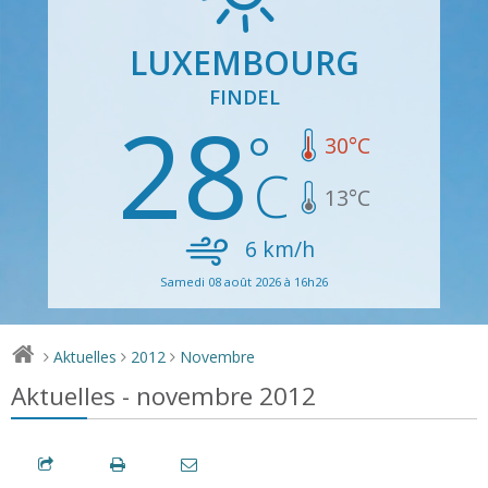
LUXEMBOURG
FINDEL
28
30
°C
13
°C
6
km/h
Samedi 08 août 2026 à 16h26
Aktuelles
2012
Novembre
>
>
>
Aktuelles - novembre 2012