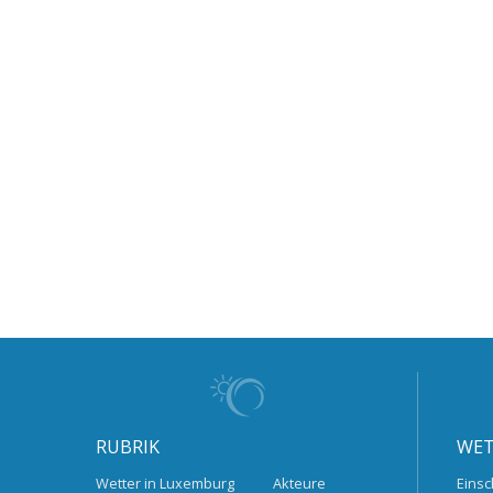
RUBRIK
WET
Wetter in Luxemburg
Akteure
Einsc