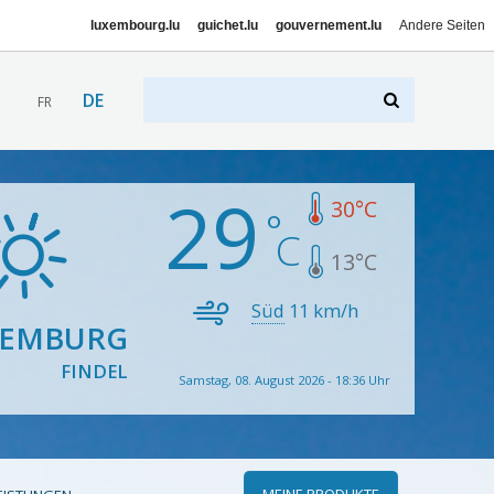
luxembourg.lu
guichet.lu
gouvernement.lu
Andere Seiten
DE
FR
29
30
°C
13
°C
Süd
11
km/h
XEMBURG
FINDEL
Samstag, 08. August 2026 - 18:36 Uhr
MEINE PRODUKTE