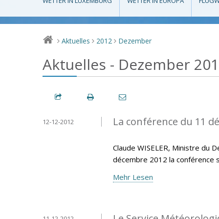
WETTER IN LUXEMBURG
WETTER IN EUROPA
FLUGW
Aktuelles
2012
Dezember
>
>
>
Aktuelles - Dezember 20
La conférence du 11 d
12-12-2012
Claude WISELER, Ministre du Dé
décembre 2012 la conférence s
Mehr Lesen
Le Service Météorolo
11-12-2012