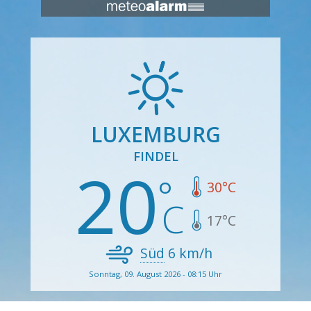
LUXEMBURG
FINDEL
20
30
°C
17
°C
Süd
6
km/h
Sonntag, 09. August 2026 - 08:15 Uhr