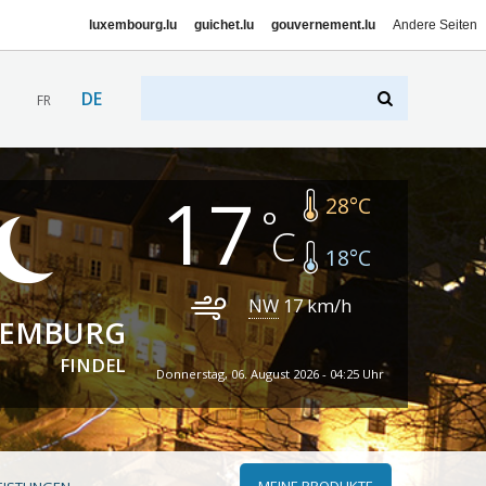
luxembourg.lu
guichet.lu
gouvernement.lu
Andere Seiten
DE
FR
17
28
°C
18
°C
NW
17
km/h
XEMBURG
FINDEL
Donnerstag, 06. August 2026 - 04:25 Uhr
MEINE PRODUKTE