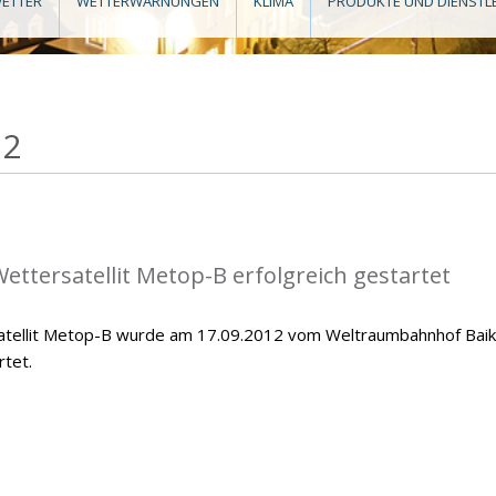
ETTER
WETTERWARNUNGEN
KLIMA
PRODUKTE UND DIENSTL
12
ettersatellit Metop-B erfolgreich gestartet
atellit Metop-B wurde am 17.09.2012 vom Weltraumbahnhof Bai
rtet.