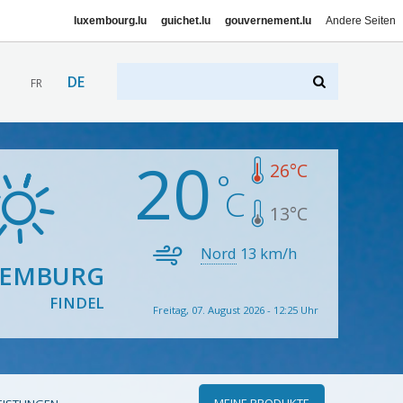
luxembourg.lu
guichet.lu
gouvernement.lu
Andere Seiten
DE
FR
20
26
°C
13
°C
Nord
13
km/h
XEMBURG
FINDEL
Freitag, 07. August 2026 - 12:25 Uhr
MEINE PRODUKTE