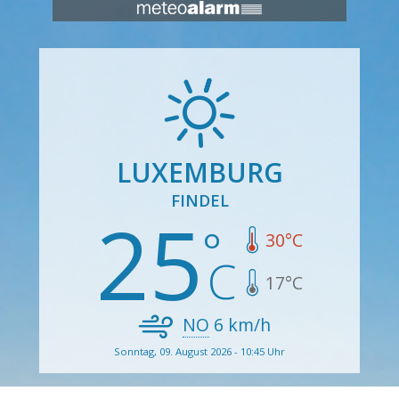
LUXEMBURG
FINDEL
25
30
°C
17
°C
NO
6
km/h
Sonntag, 09. August 2026 - 10:45 Uhr