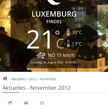
LUXEMBURG
FINDEL
21
30
°C
13
°C
NO
11
km/h
Sonntag, 09. August 2026 - 02:35 Uhr
Aktuelles
2012
November
>
>
>
Aktuelles - November 2012