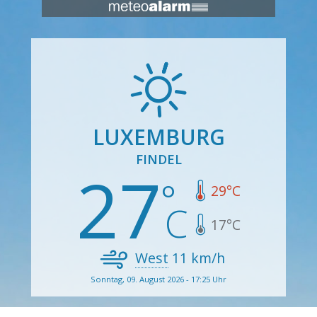
LUXEMBURG
FINDEL
27
29
°C
17
°C
West
11
km/h
Sonntag, 09. August 2026 - 17:25 Uhr