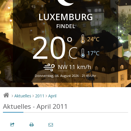
LUXEMBURG
FINDEL
20
24
°C
17
°C
NW
11
km/h
Donnerstag, 06. August 2026 - 21:45 Uhr
Aktuelles
2011
April
>
>
>
Aktuelles - April 2011