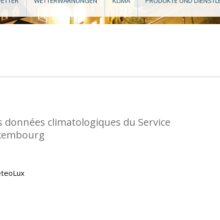
ETTER
WETTERWARNUNGEN
KLIMA
PRODUKTE UND DIENSTL
s données climatologiques du Service
uxembourg
eteoLux