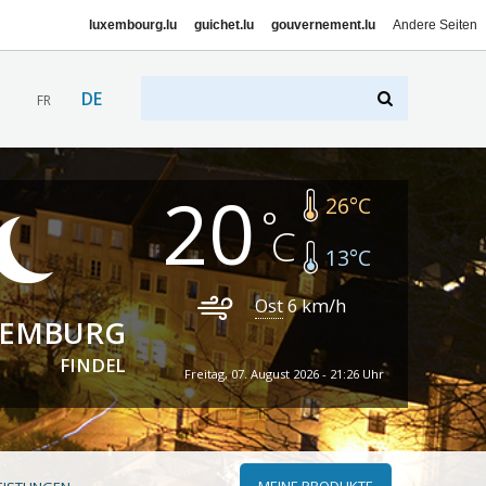
luxembourg.lu
guichet.lu
gouvernement.lu
Andere Seiten
DE
FR
20
26
°C
13
°C
Ost
6
km/h
XEMBURG
FINDEL
Freitag, 07. August 2026 - 21:26 Uhr
MEINE PRODUKTE