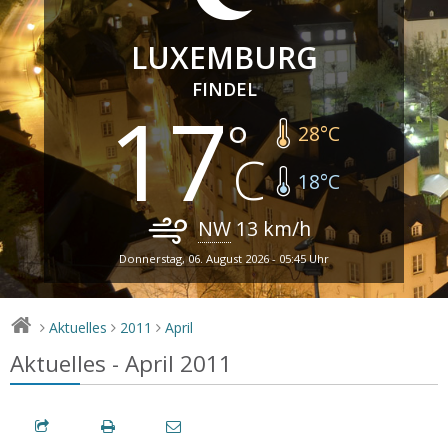
LUXEMBURG
FINDEL
17
28
°C
18
°C
NW
13
km/h
Donnerstag, 06. August 2026 - 05:45 Uhr
Aktuelles
2011
April
>
>
>
Aktuelles - April 2011