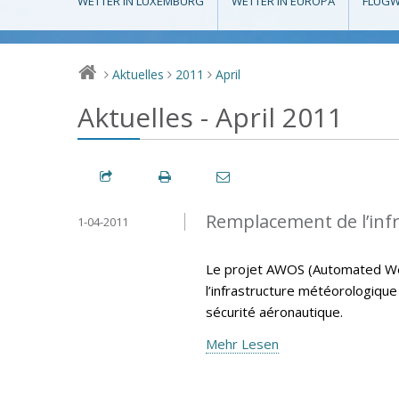
WETTER IN LUXEMBURG
WETTER IN EUROPA
FLUGW
Aktuelles
2011
April
>
>
>
Aktuelles - April 2011
Remplacement de l’inf
1-04-2011
Le projet AWOS (Automated We
l’infrastructure météorologiqu
sécurité aéronautique.
Mehr Lesen