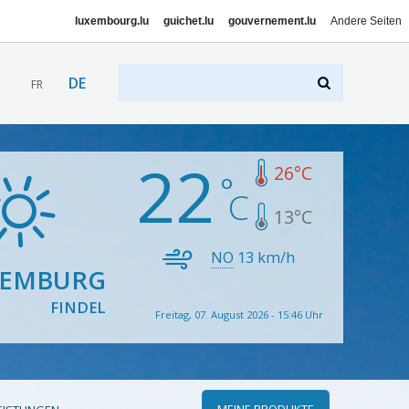
luxembourg.lu
guichet.lu
gouvernement.lu
Andere Seiten
DE
FR
22
26
°C
13
°C
NO
13
km/h
XEMBURG
FINDEL
Freitag, 07. August 2026 - 15:46 Uhr
MEINE PRODUKTE