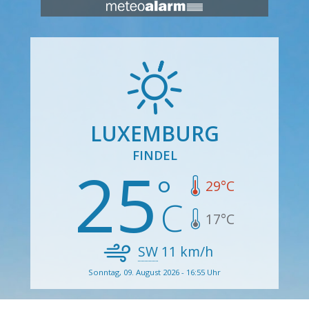
LUXEMBURG
FINDEL
25
29
°C
17
°C
SW
11
km/h
Sonntag, 09. August 2026 - 16:55 Uhr