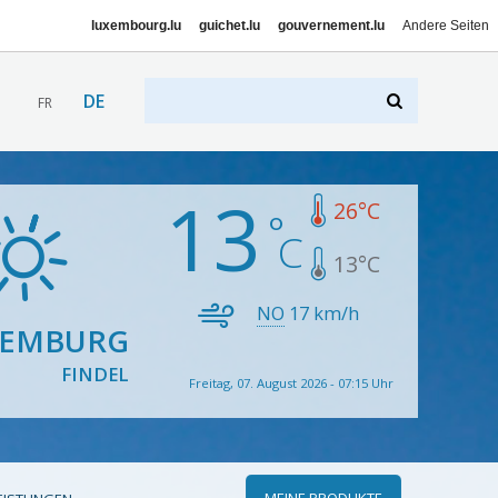
luxembourg.lu
guichet.lu
gouvernement.lu
Andere Seiten
DE
FR
13
26
°C
13
°C
NO
17
km/h
XEMBURG
FINDEL
Freitag, 07. August 2026 - 07:15 Uhr
MEINE PRODUKTE