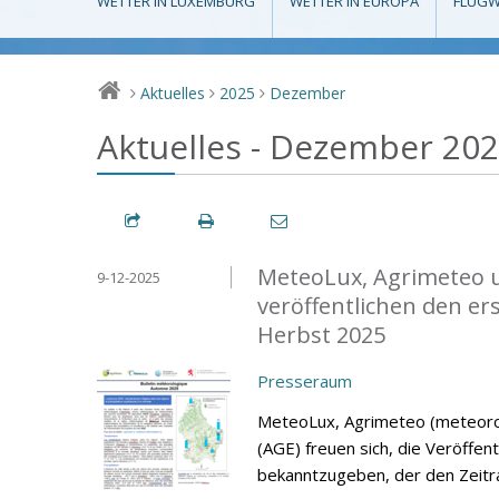
WETTER IN LUXEMBURG
WETTER IN EUROPA
FLUGW
Aktuelles
2025
Dezember
>
>
>
Aktuelles - Dezember 20
MeteoLux, Agrimeteo u
9-12-2025
veröffentlichen den e
Herbst 2025
Presseraum
MeteoLux, Agrimeteo (meteorol
(AGE) freuen sich, die Veröffe
bekanntzugeben, der den Zeit