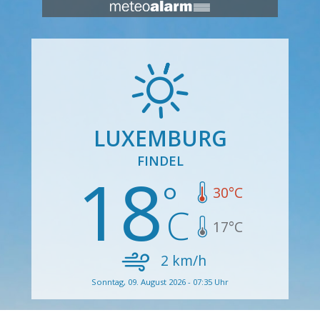
LUXEMBURG
FINDEL
18
30
°C
17
°C
2
km/h
Sonntag, 09. August 2026 - 07:35 Uhr