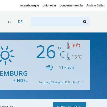
luxembourg.lu
guichet.lu
gouvernement.lu
Andere Seiten
DE
FR
26
30
°C
13
°C
11
km/h
XEMBURG
FINDEL
Samstag, 08. August 2026 - 14:45 Uhr
MEINE PRODUKTE