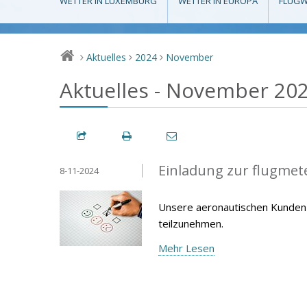
WETTER IN LUXEMBURG
WETTER IN EUROPA
FLUGW
Aktuelles
2024
November
>
>
>
Aktuelles - November 20
Einladung zur flugme
8-11-2024
Unsere aeronautischen Kunden 
teilzunehmen.
Mehr Lesen