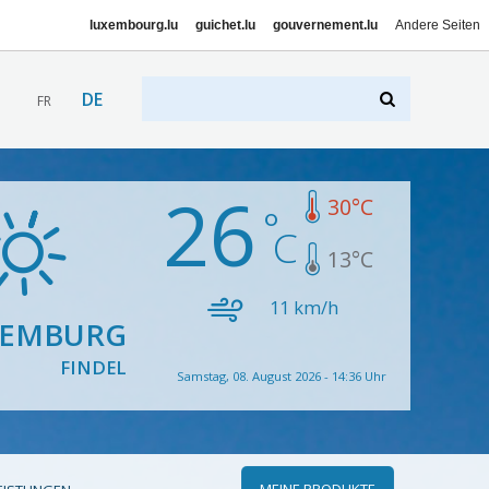
luxembourg.lu
guichet.lu
gouvernement.lu
Andere Seiten
DE
FR
26
30
°C
13
°C
11
km/h
XEMBURG
FINDEL
Samstag, 08. August 2026 - 14:36 Uhr
MEINE PRODUKTE