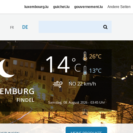
luxembourg.lu
guichet.lu
gouvernement.lu
Andere Seiten
DE
FR
14
26
°C
13
°C
NO
22
km/h
XEMBURG
FINDEL
Samstag, 08. August 2026 - 03:45 Uhr
MEINE PRODUKTE