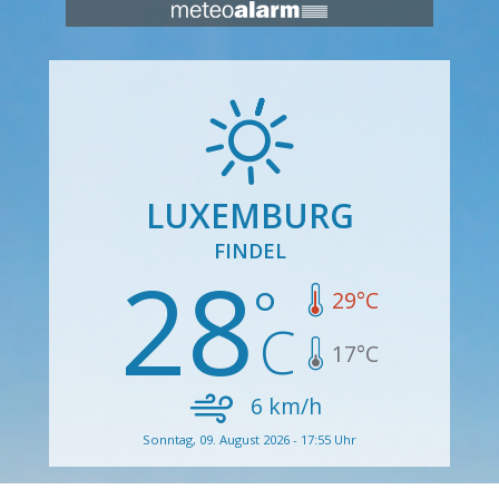
LUXEMBURG
FINDEL
28
29
°C
17
°C
6
km/h
Sonntag, 09. August 2026 - 17:55 Uhr