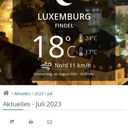
LUXEMBURG
FINDEL
18
24
°C
17
°C
Nord
11
km/h
Donnerstag, 06. August 2026 - 23:05 Uhr
Aktuelles
2023
Juli
>
>
>
Aktuelles - Juli 2023