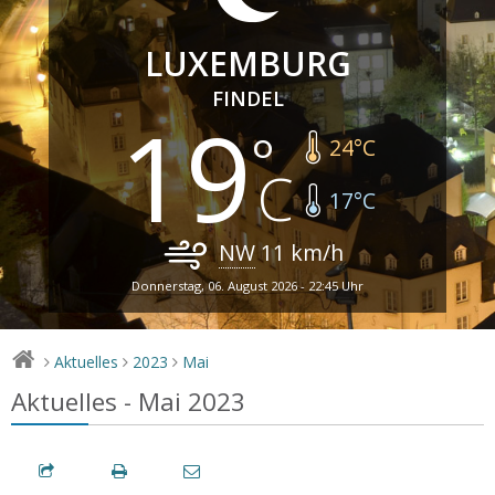
LUXEMBURG
FINDEL
19
24
°C
17
°C
NW
11
km/h
Donnerstag, 06. August 2026 - 22:45 Uhr
Aktuelles
2023
Mai
>
>
>
Aktuelles - Mai 2023