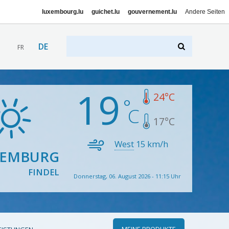
luxembourg.lu
guichet.lu
gouvernement.lu
Andere Seiten
DE
FR
19
24
°C
17
°C
West
15
km/h
XEMBURG
FINDEL
Donnerstag, 06. August 2026 - 11:15 Uhr
MEINE PRODUKTE