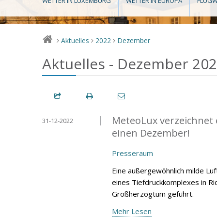
WETTER IN LUXEMBURG
WETTER IN EUROPA
FLUGW
Aktuelles
2022
Dezember
>
>
>
Aktuelles - Dezember 20
MeteoLux verzeichnet 
31-12-2022
einen Dezember!
Presseraum
Eine außergewöhnlich milde Lu
eines Tiefdruckkomplexes in Ri
Großherzogtum geführt.
Mehr Lesen