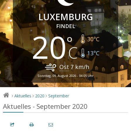
LUXEMBURG
FINDEL
20
30
°C
13
°C
Ost
7
km/h
Sonntag, 09. August 2026 - 04:05 Uhr
Aktuelles
2020
September
>
>
>
Aktuelles - September 2020