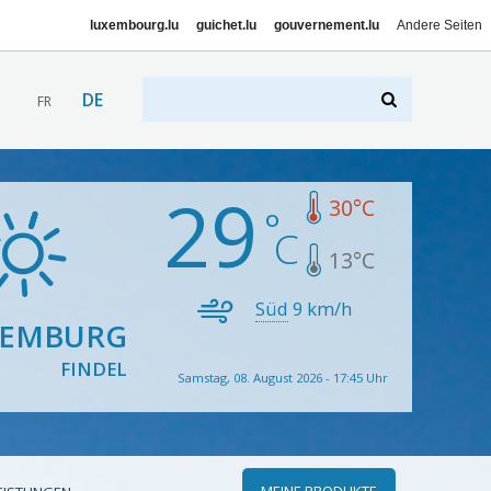
luxembourg.lu
guichet.lu
gouvernement.lu
Andere Seiten
DE
FR
29
30
°C
13
°C
Süd
9
km/h
XEMBURG
FINDEL
Samstag, 08. August 2026 - 17:45 Uhr
MEINE PRODUKTE