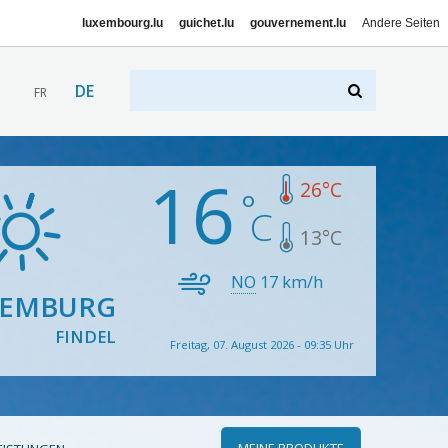
luxembourg.lu
guichet.lu
gouvernement.lu
Andere Seiten
DE
FR
16
26
°C
13
°C
NO
17
km/h
XEMBURG
FINDEL
Freitag, 07. August 2026 - 09:35 Uhr
MEINE PRODUKTE