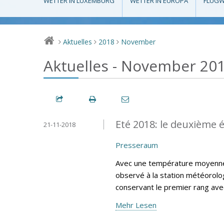
WETTER IN LUXEMBURG
WETTER IN EUROPA
FLUGW
Aktuelles
2018
November
>
>
>
Aktuelles - November 20
Eté 2018: le deuxième é
21-11-2018
Presseraum
Avec une température moyenne e
observé à la station météorolog
conservant le premier rang av
Mehr Lesen