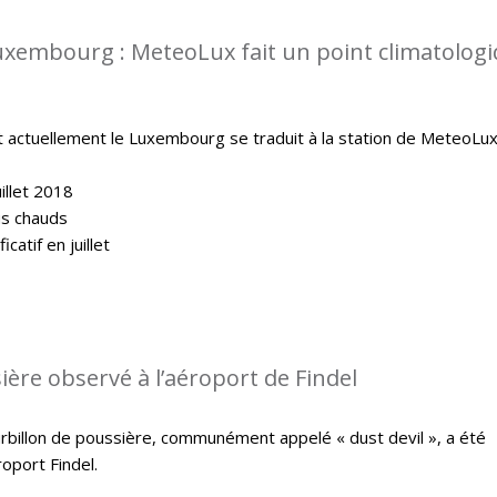
uxembourg : MeteoLux fait un point climatolog
t actuellement le Luxembourg se traduit à la station de MeteoLux
illet 2018
lus chauds
catif en juillet
ière observé à l’aéroport de Findel
ourbillon de poussière, communément appelé « dust devil », a été
oport Findel.