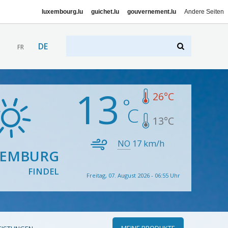
luxembourg.lu
guichet.lu
gouvernement.lu
Andere Seiten
DE
FR
13
26
°C
13
°C
NO
17
km/h
XEMBURG
FINDEL
Freitag, 07. August 2026 - 06:55 Uhr
MEINE PRODUKTE