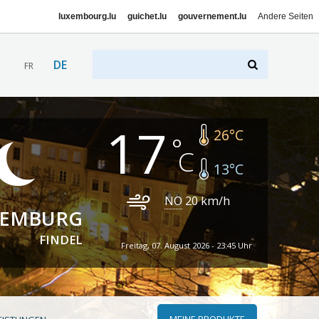
luxembourg.lu
guichet.lu
gouvernement.lu
Andere Seiten
DE
FR
17
26
°C
13
°C
NO
20
km/h
XEMBURG
FINDEL
Freitag, 07. August 2026 - 23:45 Uhr
MEINE PRODUKTE