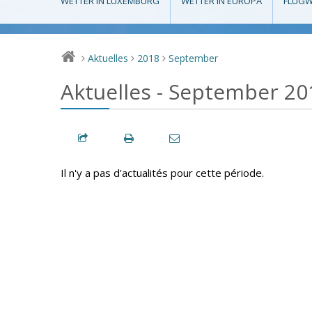
WETTER IN LUXEMBURG
WETTER IN EUROPA
FLUGW
Aktuelles
2018
September
>
>
>
Aktuelles - September 20
Il n'y a pas d'actualités pour cette période.