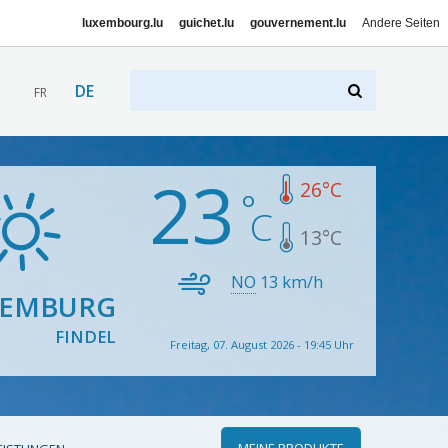
luxembourg.lu
guichet.lu
gouvernement.lu
Andere Seiten
DE
FR
23
26
°C
13
°C
NO
13
km/h
XEMBURG
FINDEL
Freitag, 07. August 2026 - 19:45 Uhr
MEINE PRODUKTE