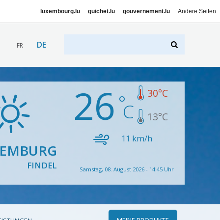
luxembourg.lu
guichet.lu
gouvernement.lu
Andere Seiten
DE
FR
26
30
°C
13
°C
11
km/h
XEMBURG
FINDEL
Samstag, 08. August 2026 - 14:45 Uhr
MEINE PRODUKTE