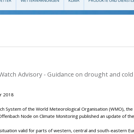
ETTER
WETTERWARNUNGEN
KLIMA
PRODUKTE UND DIENSTL
Watch Advisory - Guidance on drought and cold
er 2018
tch System of the World Meteorological Organisation (WMO), the
Offenbach Node on Climate Monitoring published an update of th
situation valid for parts of western, central and south-eastern Eu