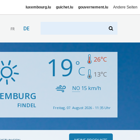
luxembourg.lu
guichet.lu
gouvernement.lu
Andere Seiten
DE
FR
19
26
°C
13
°C
NO
15
km/h
XEMBURG
FINDEL
Freitag, 07. August 2026 - 11:35 Uhr
MEINE PRODUKTE