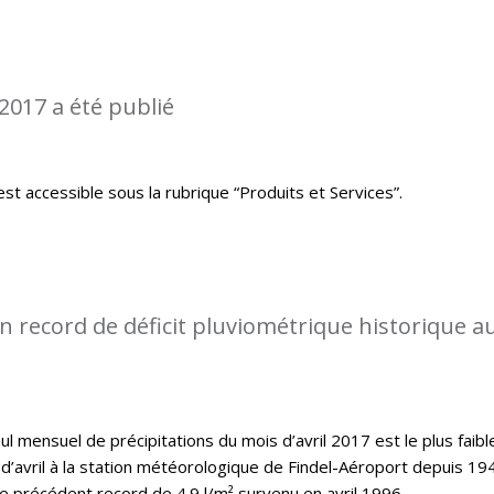
2017 a été publié
st accessible sous la rubrique “Produits et Services”.
 record de déficit pluviométrique historique a
l mensuel de précipitations du mois d’avril 2017 est le plus faibl
d’avril à la station météorologique de Findel-Aéroport depuis 19
le précédent record de 4.9 l/m² survenu en avril 1996.