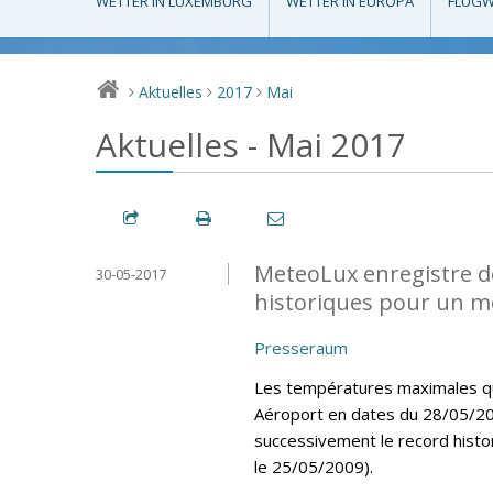
WETTER IN LUXEMBURG
WETTER IN EUROPA
FLUGW
Aktuelles
2017
Mai
>
>
>
Aktuelles - Mai 2017
MeteoLux enregistre d
30-05-2017
historiques pour un m
Presseraum
Les températures maximales quo
Aéroport en dates du 28/05/20
successivement le record histo
le 25/05/2009).