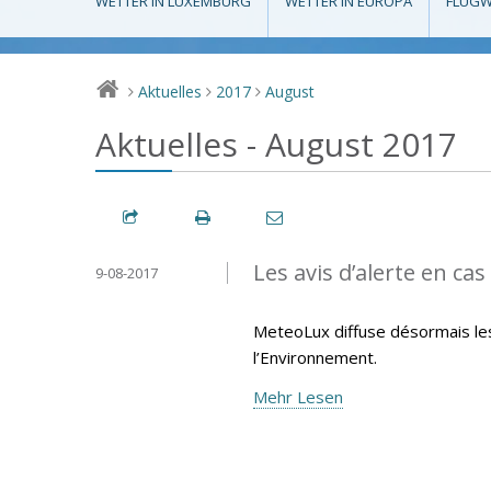
WETTER IN LUXEMBURG
WETTER IN EUROPA
FLUGW
Aktuelles
2017
August
>
>
>
Aktuelles - August 2017
Les avis d’alerte en ca
9-08-2017
MeteoLux diffuse désormais les 
l’Environnement.
Mehr Lesen