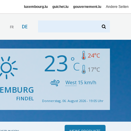
luxembourg.lu
guichet.lu
gouvernement.lu
Andere Seiten
DE
FR
23
24
°C
17
°C
West
15
km/h
XEMBURG
FINDEL
Donnerstag, 06. August 2026 - 19:05 Uhr
MEINE PRODUKTE