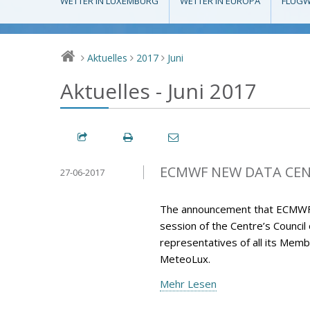
WETTER IN LUXEMBURG
WETTER IN EUROPA
FLUGW
Aktuelles
2017
Juni
>
>
>
Aktuelles - Juni 2017
ECMWF NEW DATA CENT
27-06-2017
The announcement that ECMWF’s 
session of the Centre’s Council
representatives of all its M
MeteoLux.
Mehr Lesen