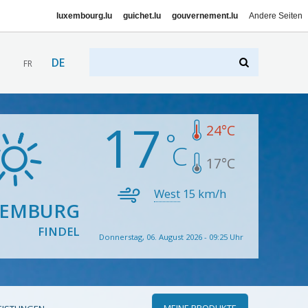
luxembourg.lu
guichet.lu
gouvernement.lu
Andere Seiten
DE
FR
17
24
°C
17
°C
West
15
km/h
XEMBURG
FINDEL
Donnerstag, 06. August 2026 - 09:25 Uhr
MEINE PRODUKTE