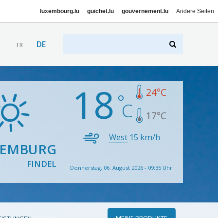
luxembourg.lu
guichet.lu
gouvernement.lu
Andere Seiten
DE
FR
18
24
°C
17
°C
West
15
km/h
XEMBURG
FINDEL
Donnerstag, 06. August 2026 - 09:35 Uhr
MEINE PRODUKTE