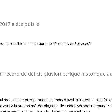
2017 a été publié
st accessible sous la rubrique “Produits et Services”.
 record de déficit pluviométrique historique a
l mensuel de précipitations du mois d’avril 2017 est le plus faibl
d’avril à la station météorologique de Findel-Aéroport depuis 19
le précédent record de 4.9 l/m² survenu en avril 1996.