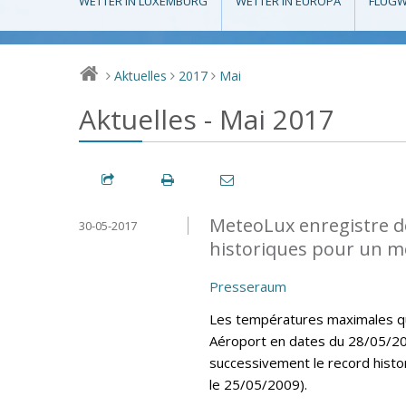
WETTER IN LUXEMBURG
WETTER IN EUROPA
FLUGW
Aktuelles
2017
Mai
>
>
>
Aktuelles - Mai 2017
MeteoLux enregistre d
30-05-2017
historiques pour un m
Presseraum
Les températures maximales quo
Aéroport en dates du 28/05/20
successivement le record histo
le 25/05/2009).