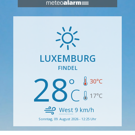
LUXEMBURG
FINDEL
28
30
°C
17
°C
West
9
km/h
Sonntag, 09. August 2026 - 12:25 Uhr