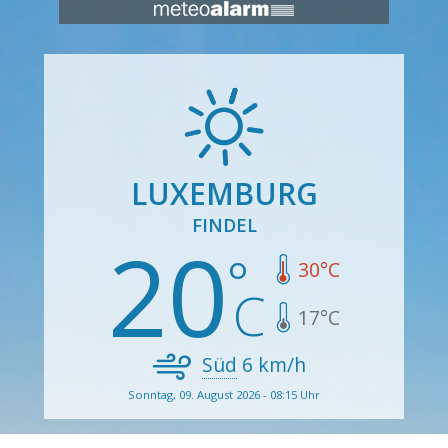
LUXEMBURG
FINDEL
20
30
°C
17
°C
Süd
6
km/h
Sonntag, 09. August 2026 - 08:15 Uhr