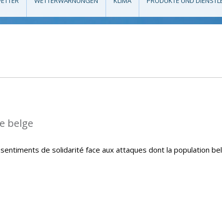
ETTER
WETTERWARNUNGEN
KLIMA
PRODUKTE UND DIENSTL
le belge
sentiments de solidarité face aux attaques dont la population be