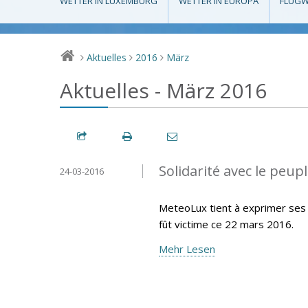
WETTER IN LUXEMBURG
WETTER IN EUROPA
FLUGW
Aktuelles
2016
März
>
>
>
Aktuelles - März 2016
Solidarité avec le peup
24-03-2016
MeteoLux tient à exprimer ses 
fût victime ce 22 mars 2016.
Mehr Lesen