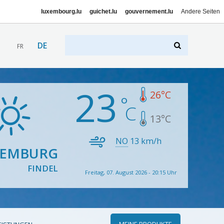
luxembourg.lu
guichet.lu
gouvernement.lu
Andere Seiten
DE
FR
23
26
°C
13
°C
NO
13
km/h
XEMBURG
FINDEL
Freitag, 07. August 2026 - 20:15 Uhr
MEINE PRODUKTE