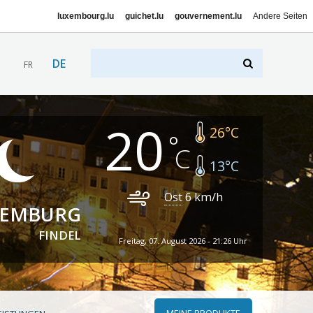
luxembourg.lu
guichet.lu
gouvernement.lu
Andere Seiten
DE
FR
20
26
°C
13
°C
Ost
6
km/h
XEMBURG
FINDEL
Freitag, 07. August 2026 - 21:26 Uhr
MEINE PRODUKTE