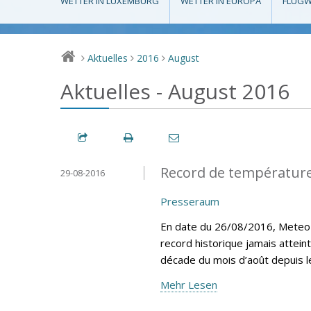
WETTER IN LUXEMBURG
WETTER IN EUROPA
FLUGW
Aktuelles
2016
August
>
>
>
Aktuelles - August 2016
Record de température
29-08-2016
Presseraum
En date du 26/08/2016, MeteoLu
record historique jamais attein
décade du mois d’août depuis 
Mehr Lesen