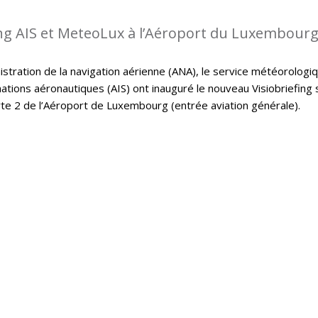
ing AIS et MeteoLux à l’Aéroport du Luxembour
istration de la navigation aérienne (ANA), le service météorologi
ations aéronautiques (AIS) ont inauguré le nouveau Visiobriefing 
rte 2 de l’Aéroport de Luxembourg (entrée aviation générale).