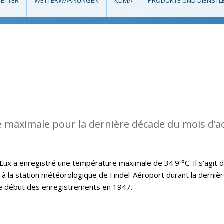
ETTER
WETTERWARNUNGEN
KLIMA
PRODUKTE UND DIENSTL
 maximale pour la dernière décade du mois d’a
x a enregistré une température maximale de 34.9 °C. Il s’agit d
t à la station météorologique de Findel-Aéroport durant la derniè
le début des enregistrements en 1947.