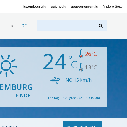
luxembourg.lu
guichet.lu
gouvernement.lu
Andere Seiten
DE
FR
24
26
°C
13
°C
NO
15
km/h
XEMBURG
FINDEL
Freitag, 07. August 2026 - 19:15 Uhr
MEINE PRODUKTE