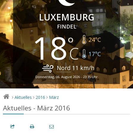
LUXEMBURG
FINDEL
18
24
°C
17
°C
Nord
11
km/h
Donnerstag, 06. August 2026 - 23:35 Uhr
Aktuelles
2016
März
>
>
>
Aktuelles - März 2016